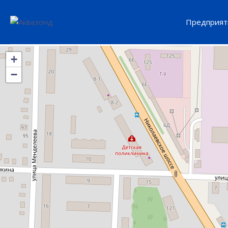
Предприят
+
−